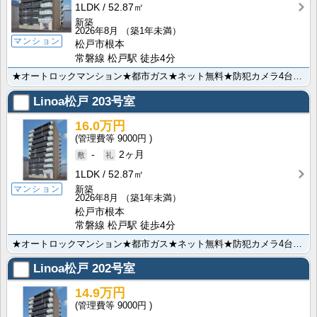
1LDK
52.87㎡
新築
2026年8月
（築1年未満）
マンション
松戸市根本
常磐線 松戸駅 徒歩4分
★オートロックマンション★都市ガス★ネット無料★防犯カメラ4台設置★宅配BOX完備★3口ガスシステム･･･
Linoa松戸
203号室
16.0万円
9000円
-
2ヶ月
1LDK
52.87㎡
マンション
新築
2026年8月
（築1年未満）
松戸市根本
常磐線 松戸駅 徒歩4分
★オートロックマンション★都市ガス★ネット無料★防犯カメラ4台設置★宅配BOX完備★3口ガスシステム･･･
Linoa松戸
202号室
14.9万円
9000円