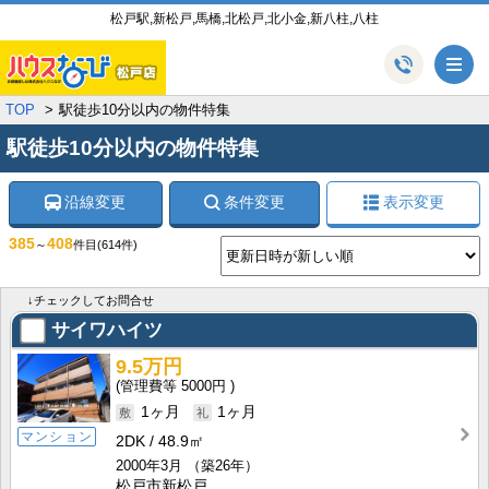
松戸駅,新松戸,馬橋,北松戸,北小金,新八柱,八柱
メ
TOP
駅徒歩10分以内の物件特集
駅徒歩10分以内の物件特集
沿線変更
条件変更
表示変更
385
408
～
件目
(614件)
↓チェックしてお問合せ
サイワハイツ
9.5万円
5000円
1ヶ月
1ヶ月
マンション
2DK
48.9㎡
2000年3月
（築26年）
松戸市新松戸