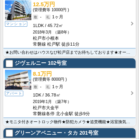
12.5万円
10000円
-
1ヶ月
マンション
1LDK
45.72㎡
2018年3月
（築8年）
松戸市小根本
常磐線 松戸駅 徒歩11分
★お問い合わせはハウスなび松戸店までお待ちしております★オートロック★防犯カメラ★TVモニター付きイ･･･
ジヴェルニー
102号室
8.1万円
8000円
-
1ヶ月
アパート
1DK
36.78㎡
2019年1月
（築7年）
松戸市大金平
常磐線各停 北小金駅 徒歩9分
★モニタ付きオートロック物件★防犯カメラ★追焚機能★浴室換気乾燥機★温水洗浄暖房便座★インターネット･･･
グリーンアベニュー・タカ
201号室