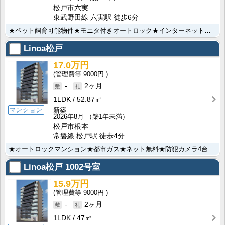
松戸市六実
東武野田線 六実駅 徒歩6分
★ペット飼育可能物件★モニタ付きオートロック★インターネット無料★システムキッチン(3口ガスコンロ・･･･
Linoa松戸
17.0万円
9000円
-
2ヶ月
1LDK
52.87㎡
マンション
新築
2026年8月
（築1年未満）
松戸市根本
常磐線 松戸駅 徒歩4分
★オートロックマンション★都市ガス★ネット無料★防犯カメラ4台設置★宅配BOX完備★3口ガスシステム･･･
Linoa松戸
1002号室
15.9万円
9000円
-
2ヶ月
1LDK
47㎡