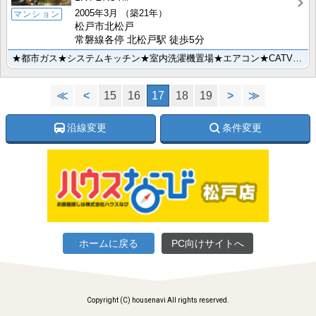
2005年3月
（築21年）
マンション
松戸市北松戸
常磐線各停 北松戸駅 徒歩5分
★都市ガス★システムキッチン★室内洗濯機置場★エアコン★CATV★オートロック★
≪
<
15
16
17
18
19
>
≫
沿線変更
条件変更
ホームに戻る
PC向けサイトへ
Copyright (C) housenavi All rights reserved.