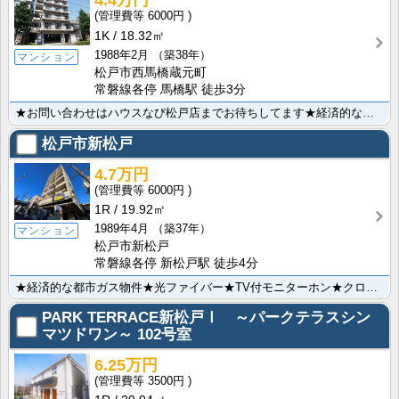
4.4万円
6000円
1K
18.32㎡
1988年2月
（築38年）
マンション
松戸市西馬橋蔵元町
常磐線各停 馬橋駅 徒歩3分
★お問い合わせはハウスなび松戸店までお待ちしてます★経済的な都市ガス物件★ＩＨクッキングヒーター★来･･･
松戸市新松戸
4.7万円
6000円
1R
19.92㎡
1989年4月
（築37年）
マンション
松戸市新松戸
常磐線各停 新松戸駅 徒歩4分
★経済的な都市ガス物件★光ファイバー★TV付モニターホン★クローゼット★室内洗濯機置場★エアコン★エ･･･
PARK TERRACE新松戸Ⅰ ～パークテラスシン
マツドワン～
102号室
6.25万円
3500円