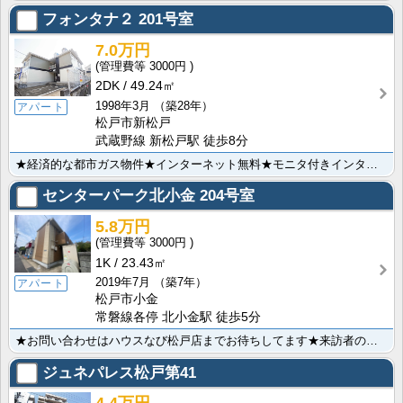
フォンタナ２
201号室
7.0万円
3000円
2DK
49.24㎡
1998年3月
（築28年）
アパート
松戸市新松戸
武蔵野線 新松戸駅 徒歩8分
★経済的な都市ガス物件★インターネット無料★モニタ付きインターホン★室内洗濯機置場★バス・トイレ別★･･･
センターパーク北小金
204号室
5.8万円
3000円
1K
23.43㎡
2019年7月
（築7年）
アパート
松戸市小金
常磐線各停 北小金駅 徒歩5分
★お問い合わせはハウスなび松戸店までお待ちしてます★来訪者の顔が見えるＴＶモニター付きインターホン★･･･
ジュネパレス松戸第41