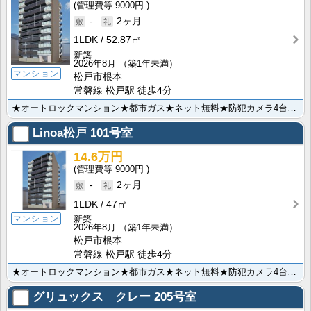
9000円
-
2ヶ月
1LDK
52.87㎡
新築
2026年8月
（築1年未満）
マンション
松戸市根本
常磐線 松戸駅 徒歩4分
★オートロックマンション★都市ガス★ネット無料★防犯カメラ4台設置★宅配BOX完備★3口ガスシステム･･･
Linoa松戸
101号室
14.6万円
9000円
-
2ヶ月
1LDK
47㎡
マンション
新築
2026年8月
（築1年未満）
松戸市根本
常磐線 松戸駅 徒歩4分
★オートロックマンション★都市ガス★ネット無料★防犯カメラ4台設置★宅配BOX完備★3口ガスシステム･･･
グリュックス クレー
205号室