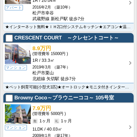
1R
20.04㎡
2016年2月
（築10年）
アパート
松戸市幸谷
武蔵野線 新松戸駅 徒歩7分
★インターネット無料★ＩＨ2口付システムキッチン★エアコン★温水洗浄便座★独立洗面台★ＴＶ付インター･･･
CRESCENT COURT ～クレセントコート～
8.9万円
15000円
1R
33.3㎡
2019年3月
（築7年）
マンション
松戸市栗山
北総線 矢切駅 徒歩7分
★ペット飼育可能(小型犬1匹)★オートロック★モニタ付きインターホン★システムキッチン(2口ガスコン･･･
Browny Coco～ブラウニーココ～
105号室
7.9万円
5000円
1ヶ月
1ヶ月
マンション
1LDK
40.03㎡
2009年1月
（築17年）