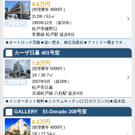
9.6万円
4000円
2LDK
51㎡
1993年12月
（築32年）
マンション
松戸市樋野口
常磐線 松戸駅 徒歩8分
★オートロック完備★追い焚き、独立洗面台★ファミリー層までオススメです★
カーザ日暮
401号室
7.8万円
5000円
1K
38.7㎡
2007年9月
（築18年）
マンション
松戸市日暮
京成松戸線 八柱駅 徒歩4分
★インターネット無料★システムキッチン(２口ガスコンロ)★温水洗浄暖房便座★独立洗面化粧台★鉄筋コン･･･
GALLERY El-Dorado
208号室
8.5万円
4000円
1R
27.54㎡