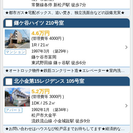
常磐線各停 新松戸駅 徒歩7分
★都市ガス★宅配ボックス、追い焚き、独立洗面台などの設備充実★
鎌ケ谷ハイツ
210号室
4.6万円
4000円
1R
21㎡
1997年3月
（築29年）
マンション
鎌ケ谷市富岡
東武野田線 鎌ヶ谷駅 徒歩6分
★オートロック物件★鉄筋コンクリート造★エレベーター★室内洗濯機置場★クローゼット★
北小金第15レジデンス
105号室
5.2万円
3000円
1DK
25.2㎡
1992年1月
（築34年）
アパート
松戸市大金平
流鉄流山線 小金城趾駅 徒歩9分
★お問い合わせはハウスなび松戸店までお待ちしてます★経済的な都市ガス物件★来訪者の顔が見えるＴＶモニ･･･