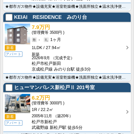
★都市ガス物件★設備充実★浴室乾燥機★洗面所独立★温水洗浄便座★2口コンロ付システムキッチン★インタ･･･
KEIAI RESIDENCE みのり台
7.9万円
3500円
-
1ヶ月
1LDK
27.94㎡
新着
新築
アパート
2026年9月
（完成予定）
松戸市松戸新田
京成松戸線 みのり台駅 徒歩3分
★都市ガス物件★設備充実★浴室乾燥機★洗面所独立★温水洗浄便座★2口コンロ付システムキッチン★インタ･･･
ヒューマンパレス新松戸Ⅱ
201号室
6.2万円
3000円
1R
22.2㎡
2005年11月
（築20年）
新着
松戸市新松戸
アパート
武蔵野線 新松戸駅 徒歩5分