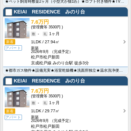
★ペット飼育時敷金2ヶ月（小型犬か猫1匹）★ロフト付き物件★TVモニターホン、浴室乾燥機、シャワー付･･･
KEIAI RESIDENCE みのり台
7.6万円
3500円
-
1ヶ月
1LDK
27.94㎡
新着
新築
アパート
2026年9月
（完成予定）
松戸市松戸新田
京成松戸線 みのり台駅 徒歩3分
★都市ガス物件★設備充実★浴室乾燥機★洗面所独立★温水洗浄便座★2口コンロ付システムキッチン★インタ･･･
KEIAI RESIDENCE みのり台
7.6万円
3500円
-
1ヶ月
1LDK
29.77㎡
新着
新築
アパート
2026年9月
（完成予定）
松戸市松戸新田