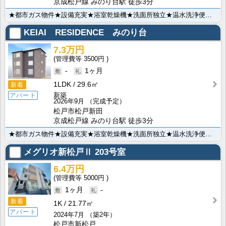
京成松戸線 みのり台駅 徒歩3分
★都市ガス物件★設備充実★浴室乾燥機★洗面所独立★温水洗浄便座★2口コンロ付システムキッチン★インタ･･･
KEIAI RESIDENCE みのり台
7.3万円
3500円
-
1ヶ月
1LDK
29.6㎡
新着
新築
アパート
2026年9月
（完成予定）
松戸市松戸新田
京成松戸線 みのり台駅 徒歩3分
★都市ガス物件★設備充実★浴室乾燥機★洗面所独立★温水洗浄便座★2口コンロ付システムキッチン★インタ･･･
メグリオ新松戸Ⅱ
203号室
6.4万円
5000円
1ヶ月
-
新着
1K
21.77㎡
アパート
2024年7月
（築2年）
松戸市新松戸