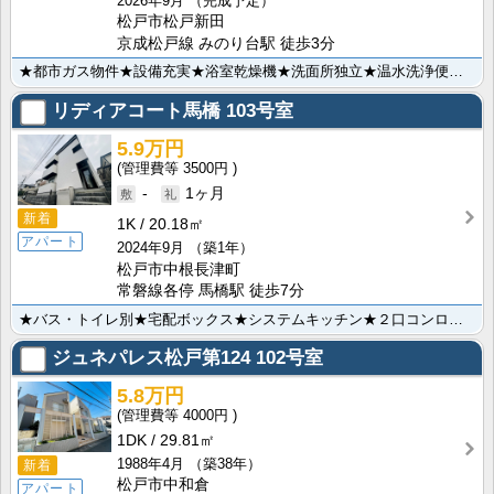
2026年9月
（完成予定）
松戸市松戸新田
京成松戸線 みのり台駅 徒歩3分
★都市ガス物件★設備充実★浴室乾燥機★洗面所独立★温水洗浄便座★2口コンロ付システムキッチン★インタ･･･
リディアコート馬橋
103号室
5.9万円
3500円
-
1ヶ月
新着
1K
20.18㎡
アパート
2024年9月
（築1年）
松戸市中根長津町
常磐線各停 馬橋駅 徒歩7分
★バス・トイレ別★宅配ボックス★システムキッチン★２口コンロ★CATV★インターネット無料★温水洗浄･･･
ジュネパレス松戸第124
102号室
5.8万円
4000円
1DK
29.81㎡
1988年4月
（築38年）
新着
松戸市中和倉
アパート