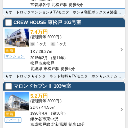
常磐線各停 北松戸駅 徒歩5分
★オートロックマンション★TVモニターホン★宅配ボックス★浴室乾燥機★システムキッチン（2口）★室内･･･
CREW HOUSE 東松戸
103号室
7.4万円
5000円
1ヶ月
1ヶ月
新着
1K
28.37㎡
マンション
2015年2月
（築11年）
松戸市東松戸
北総線 東松戸駅 徒歩4分
★オートロック★インターネット無料★TVモニターホン★システムキッチン★温水洗浄便座★エアコン★
マロンドセブンⅡ
103号室
5.2万円
3000円
2DK
44.55㎡
1996年4月
（築30年）
新着
鎌ケ谷市東中沢
アパート
京成松戸線 北初富駅 徒歩10分