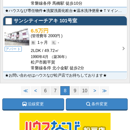
常磐線各停 馬橋駅 徒歩10分
★ハウスなび専任物件★洗髪洗面化粧台★温水洗浄便座★ＴＶインターホン★おすすめ物件★
サンシティーチアキ
101号室
6.5万円
2000円
1ヶ月
-
アパート
2LDK
49.72㎡
1990年4月
（築36年）
松戸市殿平賀
常磐線各停 北小金駅 徒歩2分
★お問い合わせはハウスなび松戸店でお待ちしております★
≪
<
6
7
8
9
10
>
≫
沿線変更
条件変更