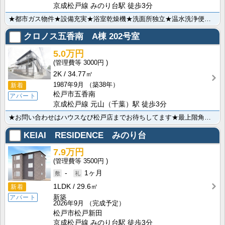
京成松戸線 みのり台駅 徒歩3分
★都市ガス物件★設備充実★浴室乾燥機★洗面所独立★温水洗浄便座★2口コンロ付システムキッチン★インタ･･･
クロノス五香南 A棟
202号室
5.0万円
3000円
2K
34.77㎡
1987年9月
（築38年）
新着
松戸市五香南
アパート
京成松戸線 元山（千葉）駅 徒歩3分
★お問い合わせはハウスなび松戸店までお待ちしてます★最上階角部屋★経済的な都市ガス物件★バストイレ別･･･
KEIAI RESIDENCE みのり台
7.9万円
3500円
-
1ヶ月
1LDK
29.6㎡
新着
新築
アパート
2026年9月
（完成予定）
松戸市松戸新田
京成松戸線 みのり台駅 徒歩3分