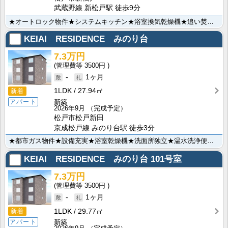
武蔵野線 新松戸駅 徒歩9分
★オートロック物件★システムキッチン★浴室換気乾燥機★追い焚き機能付きバス★TV付モニターホン★宅配･･･
KEIAI RESIDENCE みのり台
7.3万円
3500円
-
1ヶ月
1LDK
27.94㎡
新着
新築
アパート
2026年9月
（完成予定）
松戸市松戸新田
京成松戸線 みのり台駅 徒歩3分
★都市ガス物件★設備充実★浴室乾燥機★洗面所独立★温水洗浄便座★2口コンロ付システムキッチン★インタ･･･
KEIAI RESIDENCE みのり台
101号室
7.3万円
3500円
-
1ヶ月
1LDK
29.77㎡
新着
新築
アパート