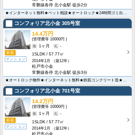
常磐線各停 北小金駅 徒歩2分
★インターネット無料★ペット相談★オートロック★24時間ゴミ出し可★TVモニター付きインターホン★防･･･
コンフォリア北小金
305号室
14.4万円
10000円
1ヶ月
-
新着
1SLDK
57.77㎡
マンション
2014年1月
（築12年）
松戸市小金
常磐線各停 北小金駅 徒歩3分
★オートロック物件★インターネット無料★鉄筋コンクリート造★防犯カメラ★モニタ付きインターホン★独立･･･
コンフォリア北小金
701号室
14.2万円
10000円
1ヶ月
-
新着
1SLDK
57.77㎡
マンション
2014年1月
（築12年）
松戸市小金