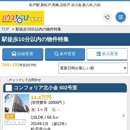
松戸駅,新松戸,馬橋,北松戸,北小金,新八柱,八柱
メ
TOP
駅徒歩10分以内の物件特集
駅徒歩10分以内の物件特集
沿線変更
条件変更
表示変更
169
192
～
件目
(617件)
↓チェックしてお問合せ
コンフォリア北小金
602号室
14.4万円
10000円
1ヶ月
-
新着
1SLDK
56.5㎡
マンション
2014年1月
（築12年）
松戸市小金