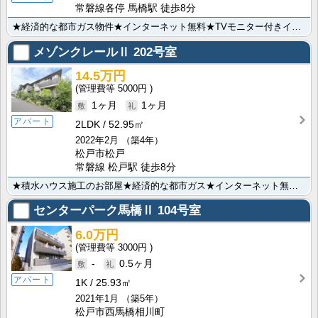
常磐線各停 馬橋駅 徒歩8分
★経済的な都市ガス物件★インターネット無料★TVモニター付きインターホン★温水洗浄便座★システムキッ･･･
メゾンクレールⅡ
202号室
14.5万円
5000円
1ヶ月
1ヶ月
アパート
2LDK
52.95㎡
2022年2月
（築4年）
松戸市松戸
常磐線 松戸駅 徒歩8分
★積水ハウス施工のお部屋★経済的な都市ガス★インターネット無料★遮音フロア仕様（SHAIDD55）★･･･
センターパーク馬橋Ⅱ
104号室
6.0万円
3000円
-
0.5ヶ月
アパート
1K
25.93㎡
2021年1月
（築5年）
松戸市西馬橋相川町