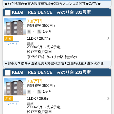
★独立洗面台★室内洗濯機置場★2口ガスコンロ設置可★CATV★
KEIAI RESIDENCE みのり台
301号室
7.9万円
3500円
-
1ヶ月
1LDK
29.77㎡
新着
新築
アパート
2026年9月
（完成予定）
松戸市松戸新田
京成松戸線 みのり台駅 徒歩3分
★都市ガス物件★設備充実★浴室乾燥機★洗面所独立★温水洗浄便座★2口コンロ付システムキッチン★インタ･･･
KEIAI RESIDENCE みのり台
203号室
7.6万円
3500円
-
1ヶ月
1LDK
29.6㎡
新着
新築
アパート
2026年9月
（完成予定）
松戸市松戸新田