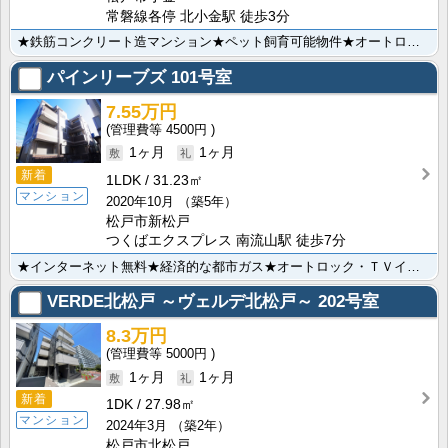
常磐線各停 北小金駅 徒歩3分
★鉄筋コンクリート造マンション★ペット飼育可能物件★オートロック★モニタ付きインターホン★インターネ･･･
パインリーブズ
101号室
7.55万円
4500円
1ヶ月
1ヶ月
新着
1LDK
31.23㎡
マンション
2020年10月
（築5年）
松戸市新松戸
つくばエクスプレス 南流山駅 徒歩7分
★インターネット無料★経済的な都市ガス★オートロック・ＴＶインターホン完備★2口コンロ付きシステムキ･･･
VERDE北松戸 ～ヴェルデ北松戸～
202号室
8.3万円
5000円
1ヶ月
1ヶ月
新着
1DK
27.98㎡
マンション
2024年3月
（築2年）
松戸市北松戸