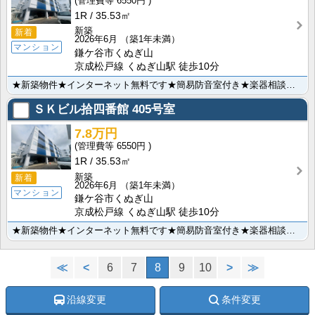
6550円
1R
35.53㎡
新築
新着
2026年6月
（築1年未満）
マンション
鎌ケ谷市くぬぎ山
京成松戸線 くぬぎ山駅 徒歩10分
★新築物件★インターネット無料です★簡易防音室付き★楽器相談★単身限定です★追い焚き機能★温水洗浄便･･･
ＳＫビル拾四番館
405号室
7.8万円
6550円
1R
35.53㎡
新築
新着
2026年6月
（築1年未満）
マンション
鎌ケ谷市くぬぎ山
京成松戸線 くぬぎ山駅 徒歩10分
★新築物件★インターネット無料です★簡易防音室付き★楽器相談★単身限定です★追い焚き機能★温水洗浄便･･･
≪
<
6
7
8
9
10
>
≫
沿線変更
条件変更