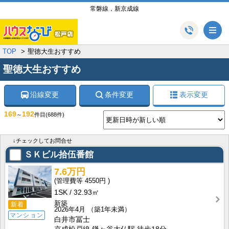
常磐線，新京成線
メ
TOP
聖徳大生おすすめ
聖徳大生おすすめ
沿線変更
条件変更
表示変更
169
192
～
件目
(688件)
↓チェックしてお問合せ
ＳＫビル拾伍番館
7.6万円
4550円
1SK
32.93㎡
新築
新着
2026年4月
（築1年未満）
マンション
白井市冨士