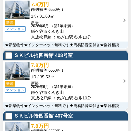
7.8万円
6550円
1K
31.69㎡
新築
新着
2026年6月
（築1年未満）
マンション
鎌ケ谷市くぬぎ山
京成松戸線 くぬぎ山駅 徒歩10分
★新築物件★インターネット無料です★簡易防音室付き★楽器相談★単身限定です★追い焚き機能★温水洗浄便･･･
ＳＫビル拾四番館
408号室
7.8万円
6550円
1R
35.53㎡
新築
新着
2026年6月
（築1年未満）
マンション
鎌ケ谷市くぬぎ山
京成松戸線 くぬぎ山駅 徒歩10分
★新築物件★インターネット無料です★簡易防音室付き★楽器相談★単身限定です★追い焚き機能★温水洗浄便･･･
ＳＫビル拾四番館
407号室
7.8万円